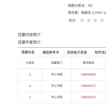
地图分类法：
582
责任者：
杨振京 ((1966?
评分：
豆瓣内容简介：
豆瓣作者简介：
馆藏信息
课程参考书
其他电子资源
附件信
分馆名
馆藏部门
图书条码
A
中心书库
CB00106055
A
中心书库
CB00105172
A
中心书库
CB00105171