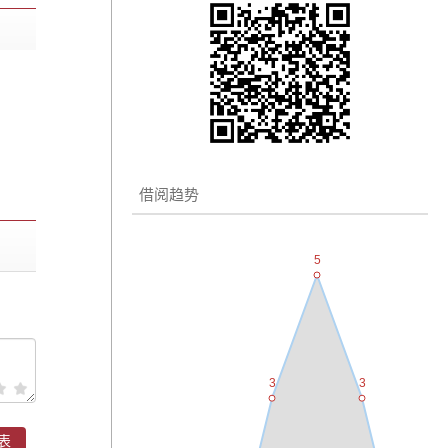
借阅趋势
表