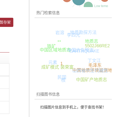
热门检索信息
暂存架
地质勘探方法
岩溶
李四光
地质志
**
5502J66RE2
铁矿
中国区域地质志
中国古生物志
EARTHQUAKE
丁文江
元素
1
毛泽东
成矿模式 裴荣富
中国地质环境监测地下
山西省中生代碱性
民国
中国矿产地质志
核
扫描图书信息
扫描图片信息到手机上，便于查找书架！