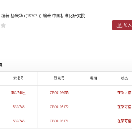
-)) 编著 杨庆华 ((1970?-)) 编著 中国标准化研究院
加入
息
索书号
登录号
卷期
状态
582/746
CB00106055
在架可借
582/746
CB00105172
在架可借
582/746
CB00105171
在架可借