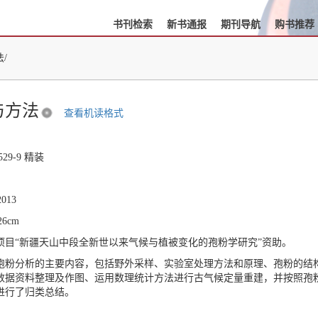
书刊检索
新书通报
期刊导航
购书推荐
/
与方法
查看机读格式
8529-9 精装
013
26cm
项目“新疆天山中段全新世以来气候与植被变化的孢粉学研究”资助。
孢粉分析的主要内容，包括野外采样、实验室处理方法和原理、孢粉的结
数据资料整理及作图、运用数理统计方法进行古气候定量重建，并按照孢
进行了归类总结。