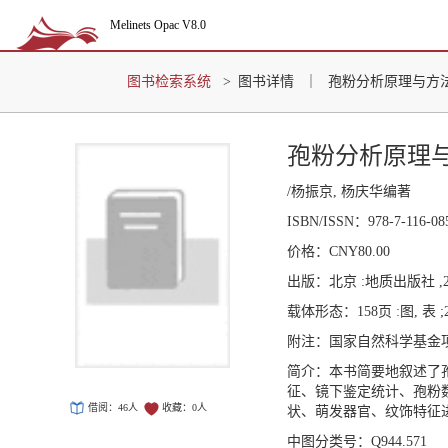
Melinets Opac V8.0
图书检索系统
>
图书详情
｜
孢粉分析原理与方法
孢粉分析原理
/杨振京, 杨庆华编著
ISBN/ISSN：
978-7-116-0
价格：
CNY80.00
出版：
北京 :地质出版社 ,2
载体形态：
158页 :图, 表 ;
附注：
国家自然科学基金
简介：
本书简要地叙述了
征、镜下鉴定统计、孢粉
借阅：
46
人
收藏：
0
人
状、萌发器官、纹饰特征
中图分类号：
Q944.571