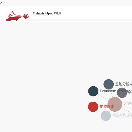
>
Melinets Opac V8.0