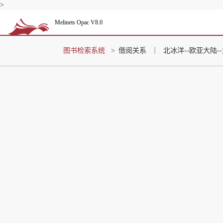
>
Melinets Opac V8.0
图书检索系统
>
借阅关系
｜
北冰洋--欧亚大陆-