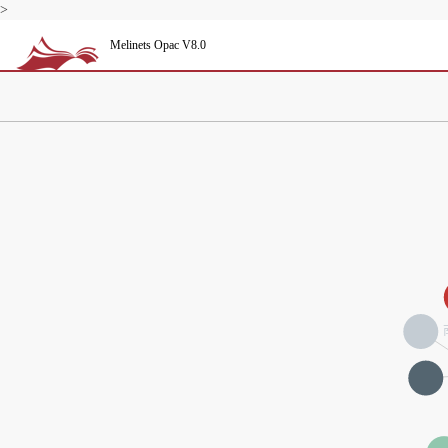
>
Melinets Opac V8.0