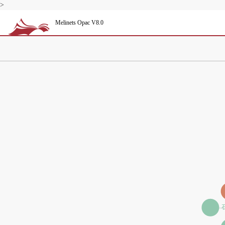
>
Melinets Opac V8.0