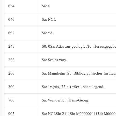
034
$a: a
040
$a: NGL
092
$a: *A
245
$0: 0$a: Atlas zur geologie /$c: Herausgege
255
$a: Scales vary.
260
$a: Mannheim :$b: Bibliographisches Institut
300
$a: 1v.(xix, 75 p.) +$e: 1 sheet legend.
700
$a: Wunderlich, Hans-Georg.
905
$a: NGL$h: 2111$b: M000002111$d: M0000