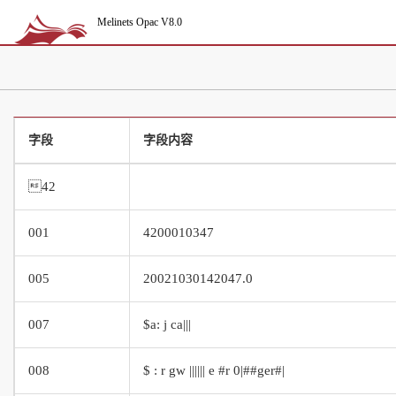
Melinets Opac V8.0
字段
字段内容
42
001
4200010347
005
20021030142047.0
007
$a: j ca|||
008
$ : r gw |||||| e #r 0|##ger#|