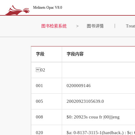
Melinets Opac V8.0
图书检索系统
>
图书详情
｜
Treat
字段
字段内容
02
001
0200009146
005
20020923105639.0
008
$0: 20923s coua fr |00||||eng
020
$a: 0-8137-3115-1(hardback.) : $c