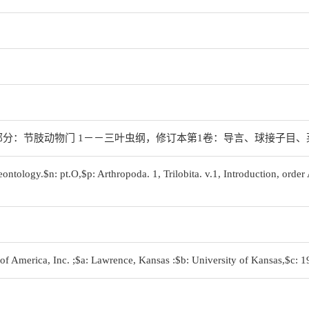
，O部分：节肢动物门 1－－三叶虫纲，修订本第1卷：导言、球接子目、莱得利
leontology.$n: pt.O,$p: Arthropoda. 1, Trilobita. v.1, Introduction, orde
 of America, Inc. ;$a: Lawrence, Kansas :$b: University of Kansas,$c: 1