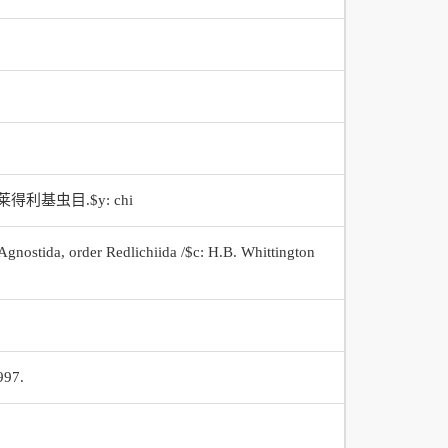
基虫目.$y: chi
r Agnostida, order Redlichiida /$c: H.B. Whittington
997.