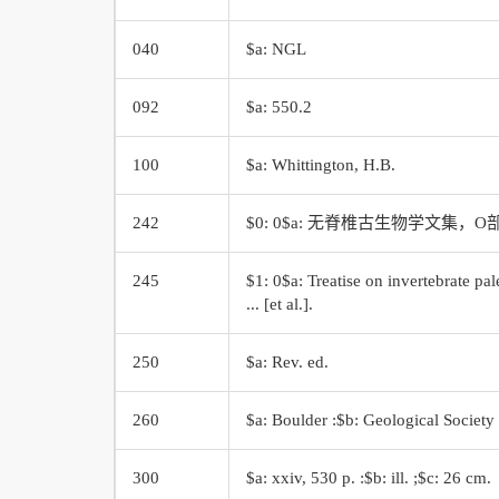
040
$a: NGL
092
$a: 550.2
100
$a: Whittington, H.B.
242
$0: 0$a: 无脊椎古生物学文集
245
$1: 0$a: Treatise on invertebrate pa
... [et al.].
250
$a: Rev. ed.
260
$a: Boulder :$b: Geological Society
300
$a: xxiv, 530 p. :$b: ill. ;$c: 26 cm.