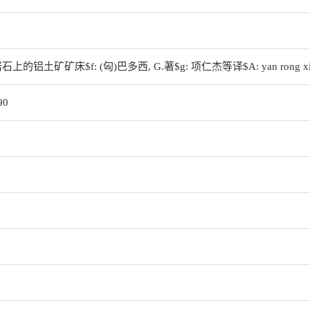
上的铝土矿矿床$f: (匈)巴多西, G.著$g: 项仁杰等译$A: yan rong xin l
90