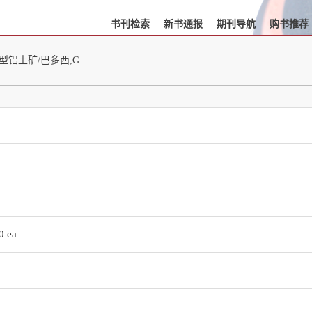
书刊检索
新书通报
期刊导航
购书推荐
型铝土矿/巴多西,G.
0 ea