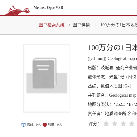
Melinets Opac V8.0
图书检索系统
>
图书详情
｜
100万分の1日本地
100万分の1日
([cd-rom]) Geological m
出版：
茨城县 :通商产业省
载体形态：
光盘1张 +附
丛编：
数值地质图 ;G-1
并列题名：
Geological map
地图分类法：
*252.3 *E7/
责任者：
地质调查所 名和
评分：
借阅：
0
人
收藏：
0
人