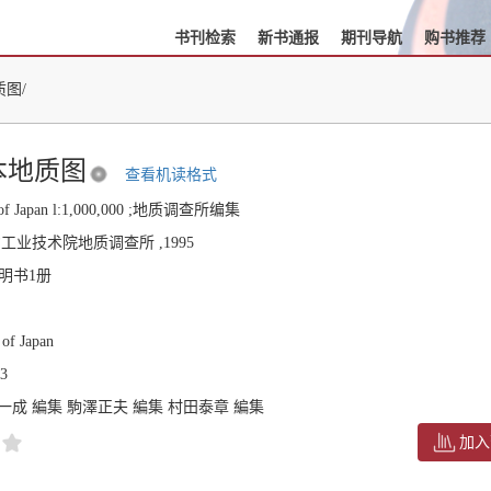
书刊检索
新书通报
期刊导航
购书推荐
质图/
本地质图
查看机读格式
ap of Japan l:1,000,000 ;地质调查所编集
工业技术院地质调查所 ,1995
说明书1册
 of Japan
23
一成 編集 駒澤正夫 編集 村田泰章 編集
加入