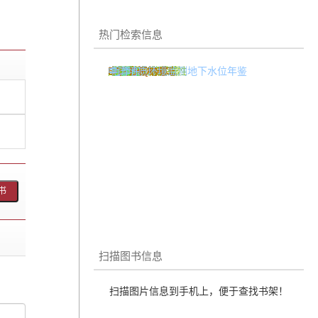
热门检索信息
中国矿产地质志
地质勘探方法
中国区域地质志
5502J66RE2
山西省中生代碱性
成矿模式 裴荣富
EARTHQUAKE
中国古生物志
中国地质环境监测地下水位年鉴
李四光
丁文江
毛泽东
地质志
元素
岩溶
民国
铁矿
核
**
1
扫描图书信息
扫描图片信息到手机上，便于查找书架！