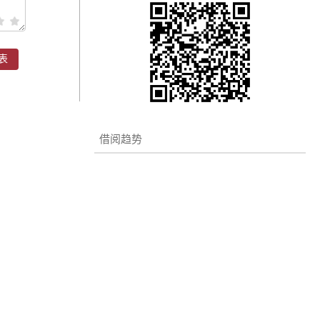
表
借阅趋势