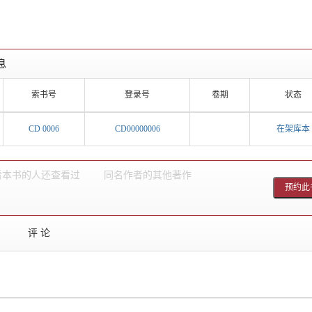
息
索书号
登录号
卷期
状态
CD 0006
CD00000006
在架库本
看本书的人还查看过
同名作者的其他著作
评 论