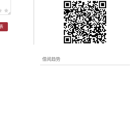
表
借阅趋势