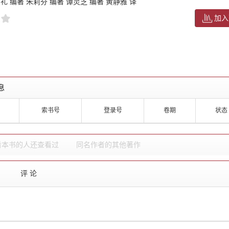
礼 编著 朱莉芬 编著 谭灵芝 编著 黄静雅 译
加入
息
索书号
登录号
卷期
状态
看本书的人还查看过
同名作者的其他著作
评 论