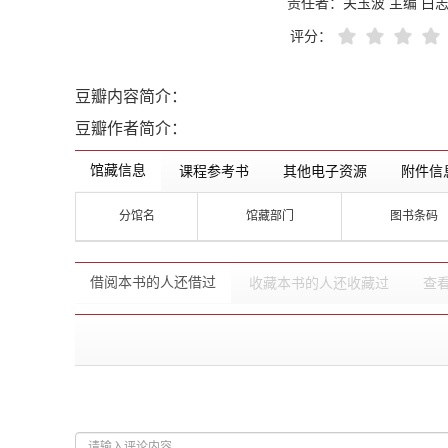
责任者：
关玉波 主编 白志
评分：
豆瓣内容简介：
豆瓣作者简介：
馆藏信息
课程参考书
其他电子资源
附件信
分馆名
馆藏部门
图书条码
借阅本书的人还借过
收藏本书的人还收藏过
查