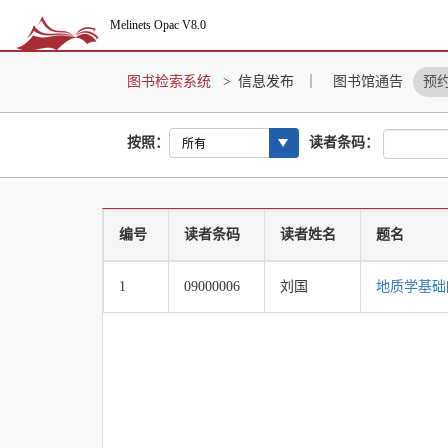
Melinets Opac V8.0
图书检索系统
>
信息发布
｜
图书馆通告
预
按照：
读者条码：
所有
编号
读者条码
读者姓名
题名
1
09000006
刘国
地质学基础[