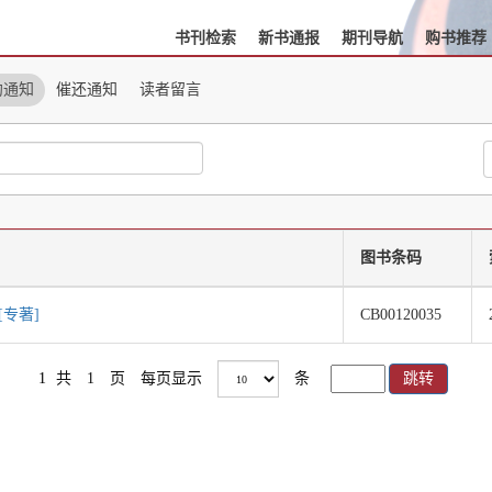
书刊检索
新书通报
期刊导航
购书推荐
约通知
催还通知
读者留言
图书条码
专著]
CB00120035
1
共
1
页
每页显示
条
跳转